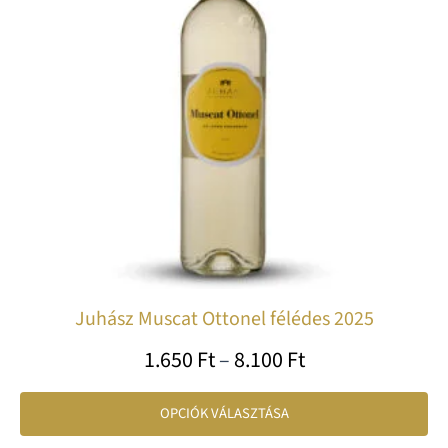
var
va
A
vá
a
te
vá
ki
Juhász Muscat Ottonel félédes 2025
1.650
Ft
–
8.100
Ft
OPCIÓK VÁLASZTÁSA