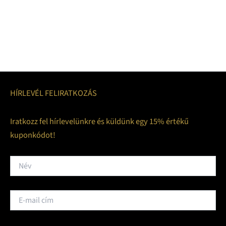
HÍRLEVÉL FELIRATKOZÁS
Iratkozz fel hírlevelünkre és küldünk egy 15% értékű
kuponkódot!