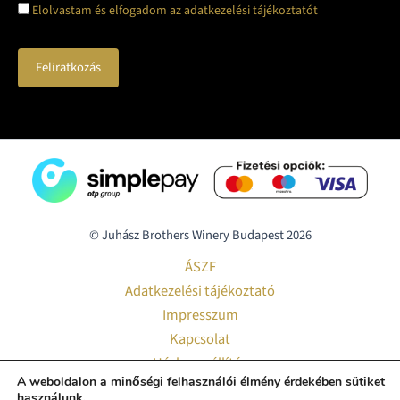
Elolvastam és elfogadom az adatkezelési tájékoztatót
© Juhász Brothers Winery Budapest 2026
ÁSZF
Adatkezelési tájékoztató
Impresszum
Kapcsolat
Házhozszállítás
A weboldalon a minőségi felhasználói élmény érdekében sütiket
Pályázatok
használunk.