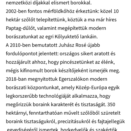
nemzetközi díjakkal elismert borokkal.
2002-ben fontos mérföldkőhöz érkeztünk: közel 10
hektár szőlőt telepítettünk, köztük a ma már híres
Paptag-dűlőt, valamint megépítettük modern
borászatunkat az egri Kőlyuktető lankáin.
A 2010-ben bemutatott Juhász Rosé újabb
fordulópontot jelentett: országos sikert aratott és
hozzájárult ahhoz, hogy pincészetünket az élénk,
mégis kifinomult borok készítőjeként ismerjék meg.
2018-ban megnyitottuk Egerszalókon modern
borászati központunkat, amely Közép-Európa egyik
legkorszerűbb technológiáját alkalmazza, hogy
megőrizzük boraink karakterét és tisztaságát. 350
hektárnyi, fenntarthatóan művelt szőlőből szüretelt
boraink tisztaságukról, precizitásukról és fajtajellegük
egyediségéről ismertek, borkedvelők és szakértők