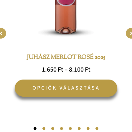
a
ékoldalon
termé
zthatók
válasz
ki
JUHÁSZ MERLOT ROSÉ 2025
1.650
Ft
–
8.100
Ft
OPCIÓK VÁLASZTÁSA