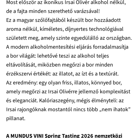
Most először az ikonikus Irsai Olivér alkohol nélkül,
de a fajta minden szerethető varázsával!
Ez a magyar szőlőfajtából készült bor hozzáadott
aroma nélkül, kíméletes, díjnyertes technológiával
született meg, amely szinte egyedülálló az országban.
A modern
alkoholmentesítési eljárás forradalmasítja
a bor világát: lehetővé teszi az alkohol teljes
eltávolítását, miközben megőrzi a bor minden
érzékszervi értékét: az illatot, az ízt és a textúrát.
Az eredmény: egy olyan friss, illatos, könnyed bor,
amely megőrzi az Irsai Olivérre jellemző komplexitást
és eleganciát. Kalóriaszegény, mégis élményteli: az
Irsai rajongóknak mostantól nincs több „nem ihatok”
pillanat.
A MUNDUS VINI Spring Tasting 2026 nemzetközi