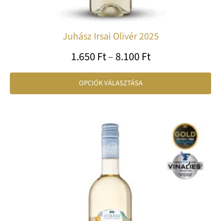
Juhász Irsai Olivér 2025
1.650
Ft
–
8.100
Ft
OPCIÓK VÁLASZTÁSA
Ártartomány:
En
2.599 Ft
a
-
te
12.480 Ft
tö
var
va
A
vá