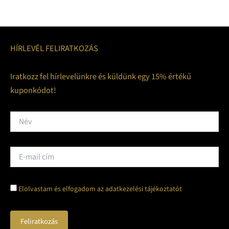
HÍRLEVÉL FELIRATKOZÁS
Iratkozz fel hírlevelünkre és küldünk egy 15% értékű
kuponkódot!
Elolvastam és elfogadom az adatkezelési tájékoztatót