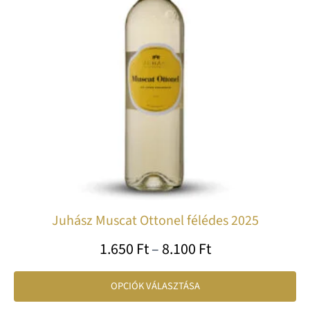
var
va
A
vá
a
te
vá
ki
Juhász Muscat Ottonel félédes 2025
1.650
Ft
–
8.100
Ft
OPCIÓK VÁLASZTÁSA