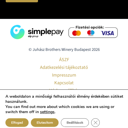
© Juhász Brothers Winery Budapest 2026
ÁSZF
Adatkezelési tájékoztató
Impresszum
Kapcsolat
Házhozszállítás
A weboldalon a minőségi felhasználói élmény érdekében sütiket
Pályázatok
használunk.
Smart Hotel
You can find out more about which cookies we are using or
switch them off in
settings
.
Close GDPR Cooki
Elfogad
Elutasítom
Beállítások