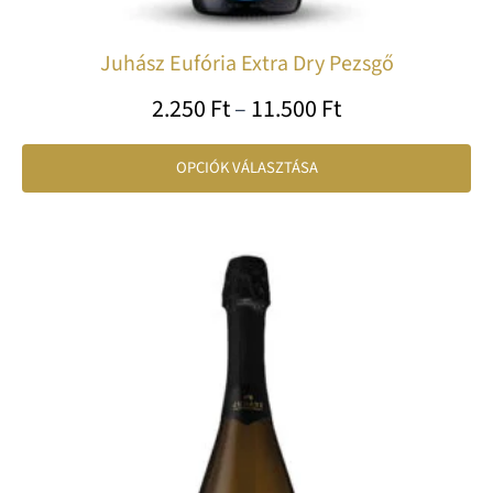
Juhász Eufória Extra Dry Pezsgő
2.250
Ft
–
11.500
Ft
OPCIÓK VÁLASZTÁSA
Ártartomány:
En
5.990 Ft
a
-
te
30.000 Ft
tö
var
va
A
vá