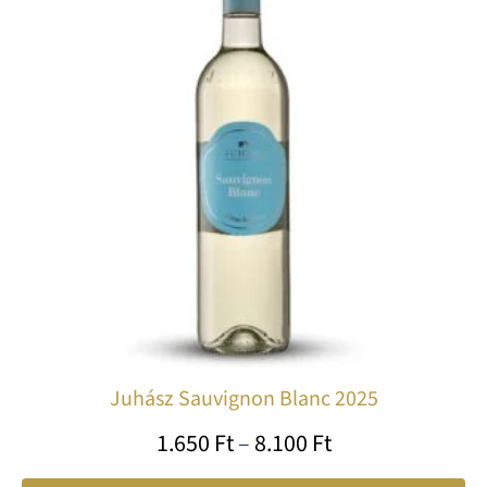
8.100 Ft
tö
var
va
A
vá
a
te
vá
ki
Juhász Sauvignon Blanc 2025
1.650
Ft
–
8.100
Ft