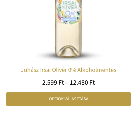
a
te
vá
ki
Juhász Irsai Olivér 0% Alkoholmentes
2.599
Ft
–
12.480
Ft
OPCIÓK VÁLASZTÁSA