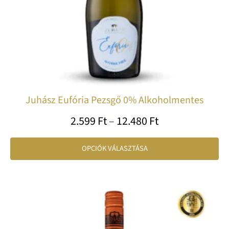
te
vá
ki
Juhász Eufória Pezsgő 0% Alkoholmentes
2.599
Ft
–
12.480
Ft
OPCIÓK VÁLASZTÁSA
Ártartomány:
En
1.650 Ft
a
-
te