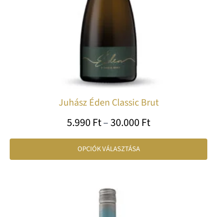
a
te
vá
ki
Juhász Éden Classic Brut
5.990
Ft
–
30.000
Ft
OPCIÓK VÁLASZTÁSA
Ártartomány:
En
1.650 Ft
a
-
te