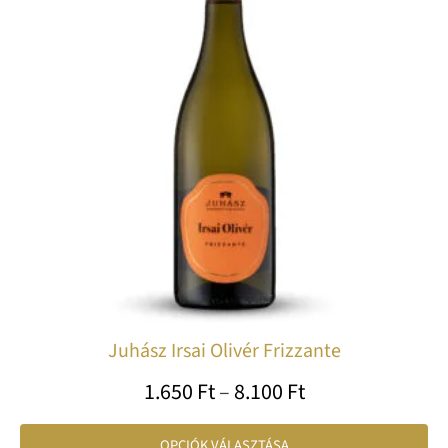
8.100 Ft
tö
var
va
A
vá
a
te
vá
ki
Juhász Irsai Olivér Frizzante
1.650
Ft
–
8.100
Ft
OPCIÓK VÁLASZTÁSA