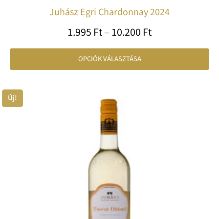
Juhász Egri Chardonnay 2024
1.995
Ft
–
10.200
Ft
OPCIÓK VÁLASZTÁSA
Ártartomány:
Új!
En
1.650 Ft
a
-
te
8.100 Ft
tö
var
va
A
vá
a
te