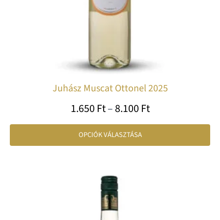
vá
ki
Juhász Muscat Ottonel 2025
1.650
Ft
–
8.100
Ft
OPCIÓK VÁLASZTÁSA
Ártartomány:
En
1.650 Ft
a
-
te
8.100 Ft
tö