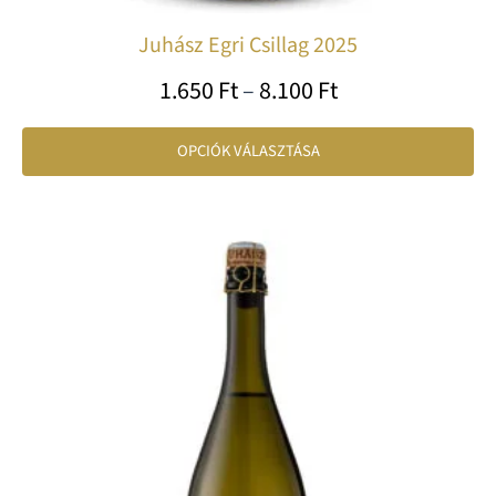
Juhász Egri Csillag 2025
1.650
Ft
–
8.100
Ft
OPCIÓK VÁLASZTÁSA
Ártartomány:
En
2.599 Ft
a
-
te
12.480 Ft
tö
var
va
A
vá
a