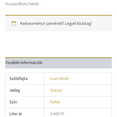
Visszaváltási/betét
Kedvezményt szeretnél? Legyél klubtag!
További információk
Szőlőfajta
Irsai Olivér
Jelleg
Száraz
Szín
Fehér
Liter ár
3.465 Ft