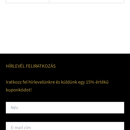
HÍRLEVÉL FELIRATKOZÁS
Iratkozz fel hírlevelünkre és küldünk egy 15% értékű
kuponkódot!