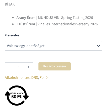
DÍJAK
Arany Érem
| MUNDUS VINI Spring Tasting 2026
Ezüst Érem
| Vinalies Internationales verseny 2026
Kiszerelés
Kosárba teszem
-
+
Alkoholmentes
,
DRS
,
Fehér