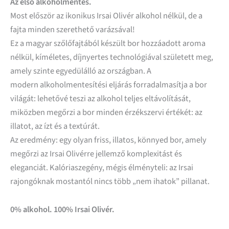
Az első alkoholmentes.
Most először az ikonikus Irsai Olivér alkohol nélkül, de a
fajta minden szerethető varázsával!
Ez a magyar szőlőfajtából készült bor hozzáadott aroma
nélkül, kíméletes, díjnyertes technológiával született meg,
amely szinte egyedülálló az országban. A
modern
alkoholmentesítési eljárás forradalmasítja a bor
világát: lehetővé teszi az alkohol teljes eltávolítását,
miközben megőrzi a bor minden érzékszervi értékét: az
illatot, az ízt és a textúrát.
Az eredmény: egy olyan friss, illatos, könnyed bor, amely
megőrzi az Irsai Olivérre jellemző komplexitást és
eleganciát. Kalóriaszegény, mégis élményteli: az Irsai
rajongóknak mostantól nincs több „nem ihatok” pillanat.
0% alkohol. 100% Irsai Olivér.