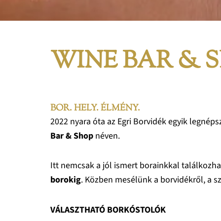
WINE BAR & 
BOR. HELY. ÉLMÉNY.
2022 nyara óta az Egri Borvidék egyik legnép
Bar & Shop
néven.
Itt nemcsak a jól ismert borainkkal találkozh
borokig
. Közben mesélünk a borvidékről, a s
VÁLASZTHATÓ BORKÓSTOLÓK