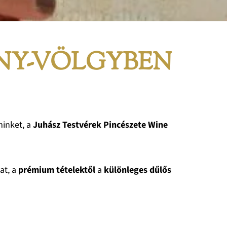
ONY-VÖLGYBEN
minket, a
Juhász Testvérek Pincészete Wine
at, a
prémium tételektől
a
különleges dűlős