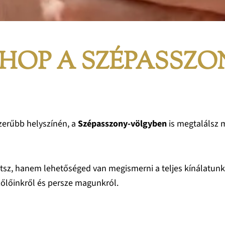
SHOP A SZÉPASSZ
szerűbb helyszínén, a
Szépasszony-völgyben
is megtalálsz 
atsz, hanem lehetőséged van megismerni a teljes kínálatunk
zőlőinkről és persze magunkról.