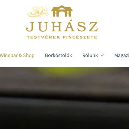
Winebar & Shop
Borkóstolók
Rólunk
Magaz