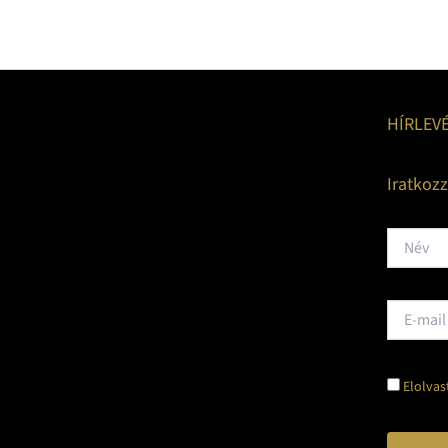
HÍRLEV
Iratkoz
Elolvas