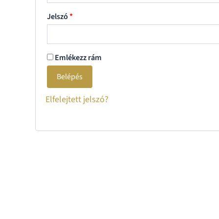
Jelszó
*
Emlékezz rám
Belépés
Elfelejtett jelszó?