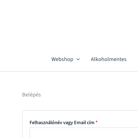
Skip
Kötelező
Kötelező
to
content
Webshop
Alkoholmentes
Belépés
Felhasználónév vagy Email cím
*