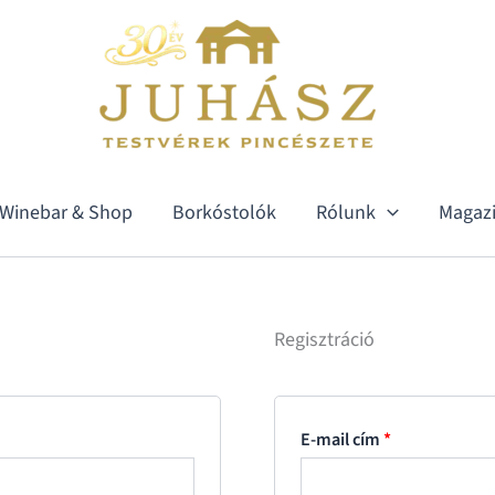
Kötelező
Winebar & Shop
Borkóstolók
Rólunk
Magaz
Regisztráció
E-mail cím
*