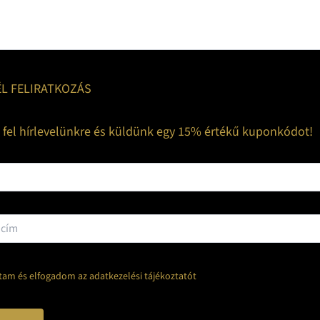
ÉL FELIRATKOZÁS
z fel hírlevelünkre és küldünk egy 15% értékű kuponkódot!
tam és elfogadom az adatkezelési tájékoztatót