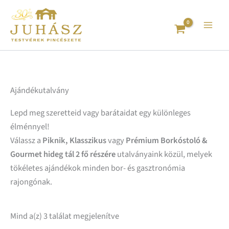
Sorted
Skip
by
to
latest
content
Ajándékutalvány
Lepd meg szeretteid vagy barátaidat egy különleges
élménnyel!
Válassz a
Piknik, Klasszikus
vagy
Prémium Borkóstoló &
Gourmet hideg tál 2 fő részére
utalványaink közül, melyek
tökéletes ajándékok minden bor- és gasztronómia
rajongónak.
Mind a(z) 3 találat megjelenítve