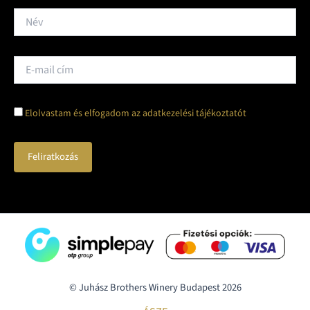
Elolvastam és elfogadom az adatkezelési tájékoztatót
© Juhász Brothers Winery Budapest 2026