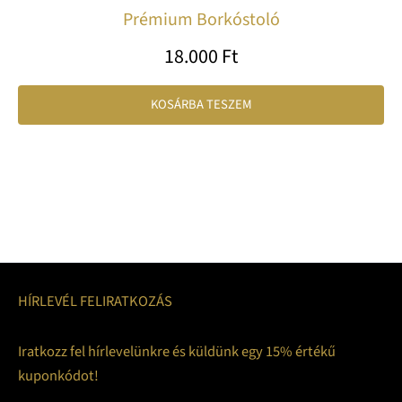
Prémium Borkóstoló
18.000
Ft
KOSÁRBA TESZEM
HÍRLEVÉL FELIRATKOZÁS
Iratkozz fel hírlevelünkre és küldünk egy 15% értékű
kuponkódot!