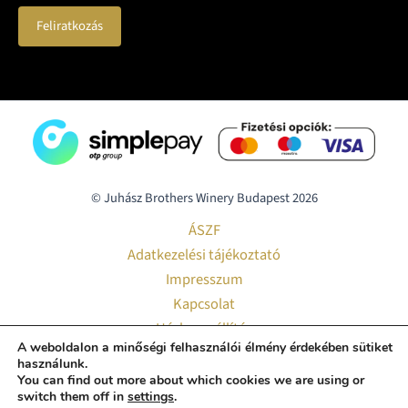
© Juhász Brothers Winery Budapest 2026
ÁSZF
Adatkezelési tájékoztató
Impresszum
Kapcsolat
Házhozszállítás
A weboldalon a minőségi felhasználói élmény érdekében sütiket
Pályázatok
használunk.
Smart Hotel
You can find out more about which cookies we are using or
switch them off in
settings
.