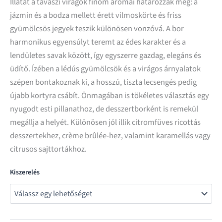
Illatát a tavaszi virágok finom aromái határozzák meg: a
jázmin és a bodza mellett érett vilmoskörte és friss
gyümölcsös jegyek teszik különösen vonzóvá. A bor
harmonikus egyensúlyt teremt az édes karakter és a
lendületes savak között, így egyszerre gazdag, elegáns és
üdítő. Ízében a lédús gyümölcsök és a virágos árnyalatok
szépen bontakoznak ki, a hosszú, tiszta lecsengés pedig
újabb kortyra csábít. Önmagában is tökéletes választás egy
nyugodt esti pillanathoz, de desszertborként is remekül
megállja a helyét. Különösen jól illik citromfüves ricottás
desszertekhez, crème brûlée-hez, valamint karamellás vagy
citrusos sajttortákhoz.
Kiszerelés