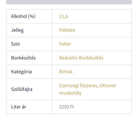
Alkohol (%)
11,5
Jelleg
Félédes
Szín
Fehér
Borkészítés
Reduktív Borkészítés
Kategória
Birtok
Cserszegi fűszeres
,
Ottonel
Szőlőfajta
muskotály
Liter ár
2200 Ft