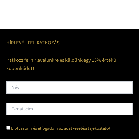
HÍRLEVÉL FELIRATKOZÁS
Iratkozz fel hírlevelünkre és küldünk egy 15% értékű
kuponkódot!
Elolvastam és elfogadom az adatkezelési tájékoztatót