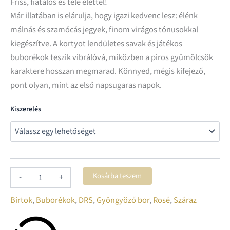
Friss, fiatalos és tele élettel!
Már illatában is elárulja, hogy igazi kedvenc lesz: élénk
málnás és szamócás jegyek, finom virágos tónusokkal
kiegészítve. A kortyot lendületes savak és játékos
buborékok teszik vibrálóvá, miközben a piros gyümölcsök
karaktere hosszan megmarad. Könnyed, mégis kifejező,
pont olyan, mint az első napsugaras napok.
Kiszerelés
Kosárba teszem
-
+
Birtok
,
Buborékok
,
DRS
,
Gyöngyöző bor
,
Rosé
,
Száraz