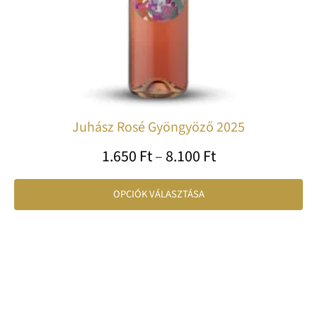
vá
ki
Juhász Rosé Gyöngyöző 2025
1.650
Ft
–
8.100
Ft
OPCIÓK VÁLASZTÁSA