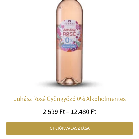
var
va
A
vá
a
te
vá
ki
Juhász Rosé Gyöngyöző 0% Alkoholmentes
2.599
Ft
–
12.480
Ft
OPCIÓK VÁLASZTÁSA