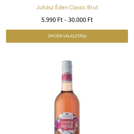
Juhász Éden Classic Brut
5.990
Ft
–
30.000
Ft
OPCIÓK VÁLASZTÁSA
Ártartomány:
En
1.650 Ft
a
-
te
8.100 Ft
tö
var
va
A
vá
a
te