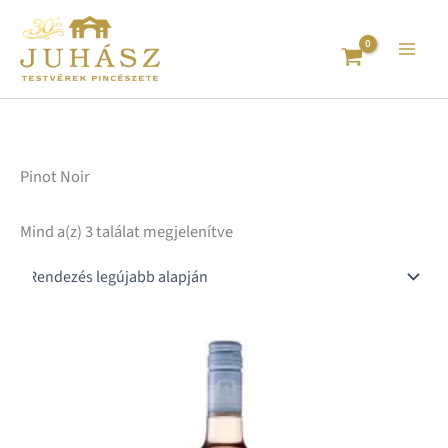
Sorted
Skip
by
to
latest
content
Pinot Noir
Mind a(z) 3 találat megjelenítve
Ártartomány:
En
2.599 Ft
a
-
te
12.480 Ft
tö