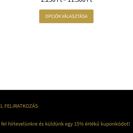
OPCIÓK VÁLASZTÁSA
ÉL FELIRATKOZÁS
z fel hírlevelünkre és küldünk egy 15% értékű kuponkódot!