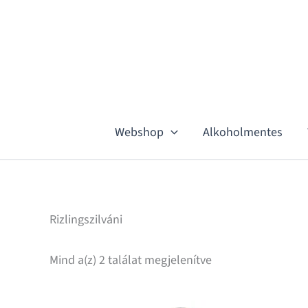
Sorted
Skip
by
to
latest
content
Webshop
Alkoholmentes
Rizlingszilváni
Mind a(z) 2 találat megjelenítve