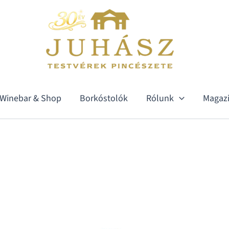
Winebar & Shop
Borkóstolók
Rólunk
Magaz