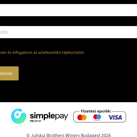
tam és elfogadom az adatkezelési tájékoztatót
© Juhász Brothers Winery Budapest 2026