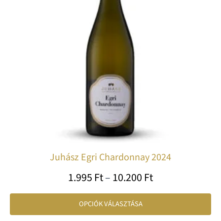
var
va
A
vá
a
te
vá
ki
Juhász Egri Chardonnay 2024
1.995
Ft
–
10.200
Ft
OPCIÓK VÁLASZTÁSA