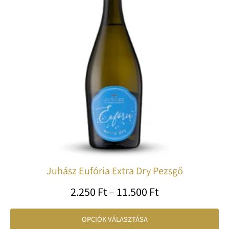
var
va
A
vá
a
te
vá
ki
Juhász Eufória Extra Dry Pezsgő
2.250
Ft
–
11.500
Ft
OPCIÓK VÁLASZTÁSA