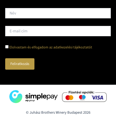
Elolvastam és elfogadom az adatkezelési tájékoztatót
© Juhász Brothers Winery Budapest 2026