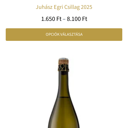
Juhász Egri Csillag 2025
1.650
Ft
–
8.100
Ft
OPCIÓK VÁLASZTÁSA
Ártartomány:
En
2.599 Ft
a
-
te
12.480 Ft
tö
var
va
A
vá
a
te