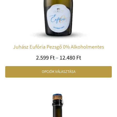
vá
ki
Juhász Eufória Pezsgő 0% Alkoholmentes
2.599
Ft
–
12.480
Ft
OPCIÓK VÁLASZTÁSA
Ártartomány:
En
2.250 Ft
a
-
te
11.500 Ft
tö