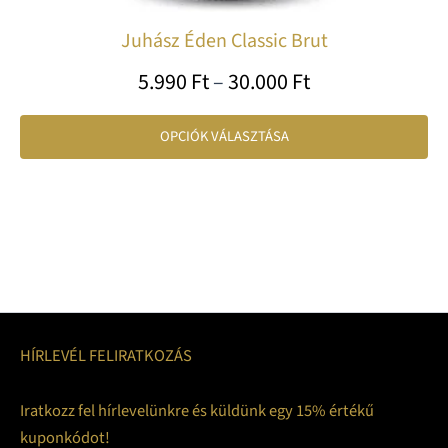
Juhász Éden Classic Brut
5.990
Ft
–
30.000
Ft
OPCIÓK VÁLASZTÁSA
HÍRLEVÉL FELIRATKOZÁS
Iratkozz fel hírlevelünkre és küldünk egy 15% értékű
kuponkódot!